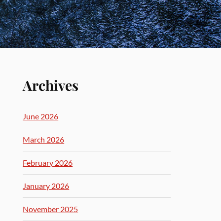
Archives
June 2026
March 2026
February 2026
January 2026
November 2025