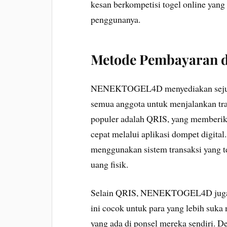
kesan berkompetisi togel online yan
penggunanya.
Metode Pembayaran
NENEKTOGEL4D menyediakan sejuml
semua anggota untuk menjalankan tra
populer adalah QRIS, yang memberik
cepat melalui aplikasi dompet digital.
menggunakan sistem transaksi yang t
uang fisik.
Selain QRIS, NENEKTOGEL4D juga me
ini cocok untuk para yang lebih su
yang ada di ponsel mereka sendiri. D