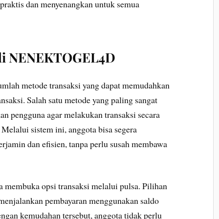
g praktis dan menyenangkan untuk semua
 di NENEKTOGEL4D
ah metode transaksi yang dapat memudahkan
nsaksi. Salah satu metode yang paling sangat
an pengguna agar melakukan transaksi secara
 Melalui sistem ini, anggota bisa segera
erjamin dan efisien, tanpa perlu susah membawa
mbuka opsi transaksi melalui pulsa. Pilihan
ka menjalankan pembayaran menggunakan saldo
engan kemudahan tersebut, anggota tidak perlu