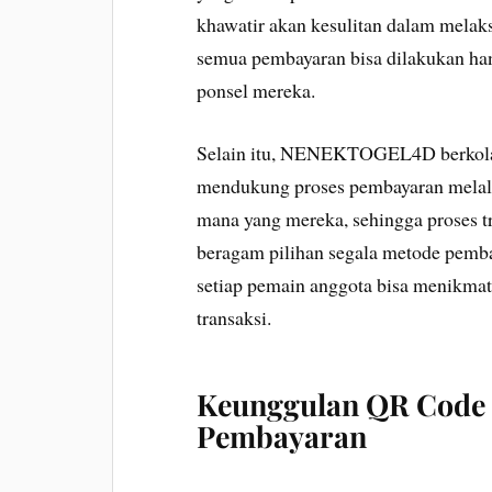
khawatir akan kesulitan dalam melaks
semua pembayaran bisa dilakukan han
ponsel mereka.
Selain itu, NENEKTOGEL4D berkolab
mendukung proses pembayaran melalu
mana yang mereka, sehingga proses t
beragam pilihan segala metode pe
setiap pemain anggota bisa menikmat
transaksi.
Keunggulan QR Code 
Pembayaran