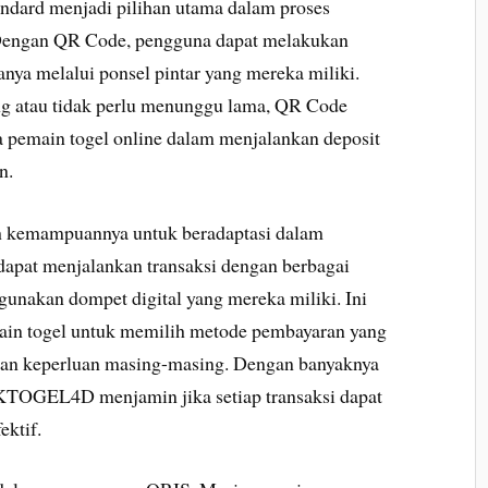
ndard menjadi pilihan utama dalam proses
gan QR Code, pengguna dapat melakukan
anya melalui ponsel pintar yang mereka miliki.
ng atau tidak perlu menunggu lama, QR Code
 pemain togel online dalam menjalankan deposit
n.
h kemampuannya untuk beradaptasi dalam
dapat menjalankan transaksi dengan berbagai
gunakan dompet digital yang mereka miliki. Ini
in togel untuk memilih metode pembayaran yang
gan keperluan masing-masing. Dengan banyaknya
KTOGEL4D menjamin jika setiap transaksi dapat
ektif.