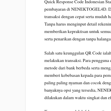
Quick Response Code Indonesian Sta
pembayaran di NENEKTOGEL4D. Den
transaksi dengan cepat serta mudah h
Tanpa harus menginput detail rekeni
memberikan kepraktisan untuk semua
serta penarikan dengan tanpa halanga
Salah satu keunggulan QR Code iala
melakukan transaksi. Para pengguna 
metode dari bank berbeda serta meng
memberi kebebasan kepada para pema
paling paling nyaman dan cocok den
banyaknya opsi yang tersedia, NENE
dilakukan dalam waktu singkat dan ef