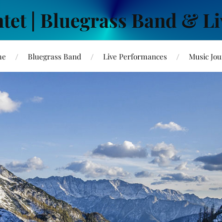
tet | Bluegrass Band & L
me
Bluegrass Band
Live Performances
Music Jo