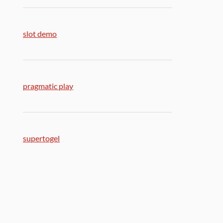
slot demo
pragmatic play
supertogel