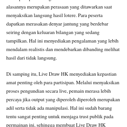
alasannya merupakan perasaan yang ditawarkan saat
menyaksikan langsung hasil lotere. Para peserta
dapatkan merasakan denyar jantung yang berdebar
seiring dengan keluaran bilangan yang sedang
tampilkan. Hal ini menyediakan pengalaman yang lebih
mendalam realistis dan mendebarkan dibanding melihat
hasil dari tidak langsung.
Di samping itu, Live Draw HK menyediakan kepastian
amat penting oleh para partisipan. Melalui menyaksikan
proses pengundian secara live, pemain merasa lebih
percaya jika output yang diperoleh diperoleh merupakan
adil serta tidak ada manipulasi. Hal ini sudah barang
tentu sangat penting untuk menjaga trust publik pada
permainan ini, sehingga membuat Live Draw HK