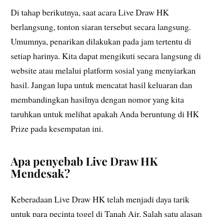
Di tahap berikutnya, saat acara Live Draw HK
berlangsung, tonton siaran tersebut secara langsung.
Umumnya, penarikan dilakukan pada jam tertentu di
setiap harinya. Kita dapat mengikuti secara langsung di
website atau melalui platform sosial yang menyiarkan
hasil. Jangan lupa untuk mencatat hasil keluaran dan
membandingkan hasilnya dengan nomor yang kita
taruhkan untuk melihat apakah Anda beruntung di HK
Prize pada kesempatan ini.
Apa penyebab Live Draw HK
Mendesak?
Keberadaan Live Draw HK telah menjadi daya tarik
untuk para pecinta togel di Tanah Air. Salah satu alasan