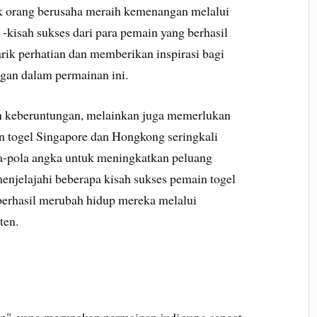
k orang berusaha meraih kemenangan melalui
p
-kisah sukses dari para pemain yang berhasil
rik perhatian dan memberikan inspirasi bagi
gan dalam permainan ini.
n keberuntungan, melainkan juga memerlukan
ain togel Singapore dan Hongkong seringkali
la-pola angka untuk meningkatkan peluang
menjelajahi beberapa kisah sukses pemain togel
berhasil merubah hidup mereka melalui
ten.
lap", yang merupakan permainan judi yang sangat