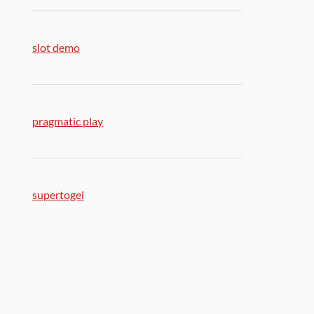
slot demo
pragmatic play
supertogel