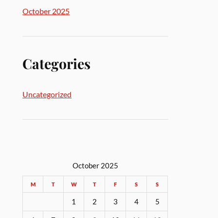
October 2025
Categories
Uncategorized
October 2025
M
T
W
T
F
S
S
1
2
3
4
5