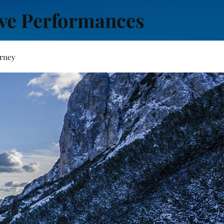
ive Performances
urney