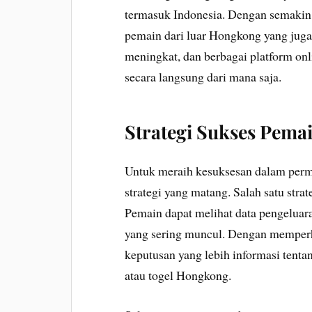
termasuk Indonesia. Dengan semakin 
pemain dari luar Hongkong yang juga 
meningkat, dan berbagai platform onl
secara langsung dari mana saja.
Strategi Sukses Pema
Untuk meraih kesuksesan dalam per
strategi yang matang. Salah satu str
Pemain dapat melihat data pengeluar
yang sering muncul. Dengan memperha
keputusan yang lebih informasi tenta
atau togel Hongkong.